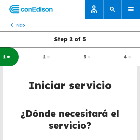
Inicio
Step 2 of 5
1
2
3
4
Current:
Incompleted:
Incompleted:
Inco
Iniciar servicio
¿Dónde necesitará el
servicio?