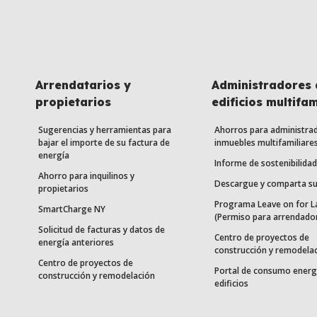
Arrendatarios y
Administradores 
propietarios
edificios multifam
Sugerencias y herramientas para
Ahorros para administra
bajar el importe de su factura de
inmuebles multifamiliare
energía
Informe de sostenibilidad
Ahorro para inquilinos y
Descargue y comparta su
propietarios
Programa Leave on for L
SmartCharge NY
(Permiso para arrendado
Solicitud de facturas y datos de
Centro de proyectos de
energía anteriores
construcción y remodela
Centro de proyectos de
Portal de consumo energ
construcción y remodelación
edificios