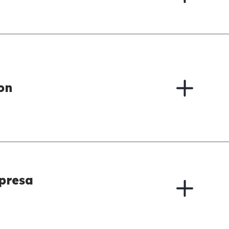
on
presa