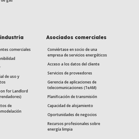
 de gas
industria
Asociados comerciales
entes comerciales
Conviértase en socio de una
empresa de servicios energéticos
nibilidad
Acceso a los datos del cliente
r
Servicios de proveedores
ial de uso y
tos
Gerencia de aplicaciones de
telecomunicaciones (TeAM)
on for Landlord
rrendadores)
Planificación de transmisión
ctos de
Capacidad de alojamiento
remodelación
Oportunidades de negocios
Recursos profesionales sobre
energía limpia