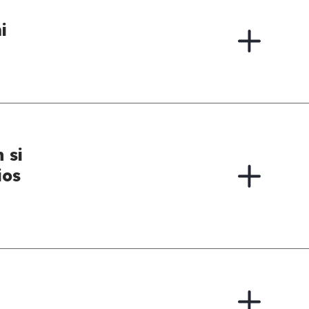
i
 si
ios