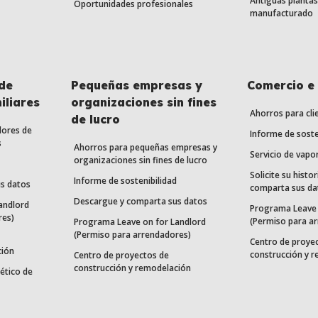
Antiguas plantas
Oportunidades profesionales
manufacturado
de
Pequeñas empresas y
Comercio e 
iliares
organizaciones sin fines
Ahorros para cli
de lucro
dores de
Informe de soste
s
Ahorros para pequeñas empresas y
Servicio de vapo
organizaciones sin fines de lucro
Solicite su histor
Informe de sostenibilidad
s datos
comparta sus da
Descargue y comparta sus datos
andlord
Programa Leave 
res)
(Permiso para a
Programa Leave on for Landlord
(Permiso para arrendadores)
Centro de proye
ción
construcción y 
Centro de proyectos de
construcción y remodelación
ético de