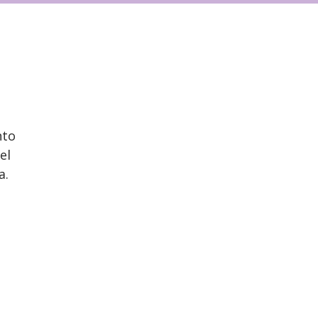
nto
el
a.