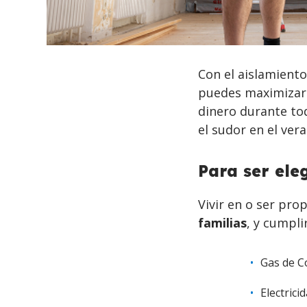
BACK
TO
Con el aislamiento
TOP
puedes maximizar 
dinero durante tod
el sudor en el vera
Para ser eleg
Vivir en o ser pro
familias
, y cumpli
Gas de C
Electrici