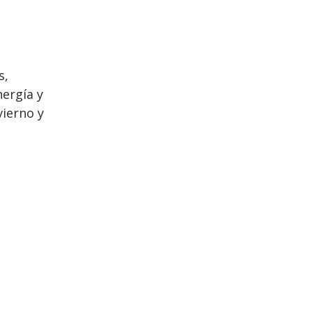
s,
ergía y
vierno y