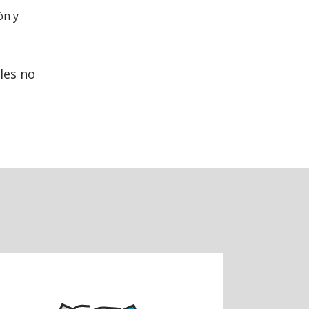
ón y
les no