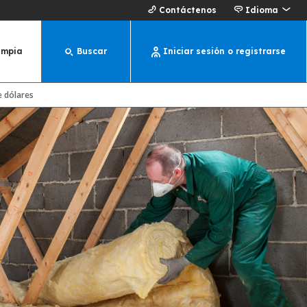
Contáctenos
Idioma
impia
Buscar
Iniciar sesión o registrarse
e dólares