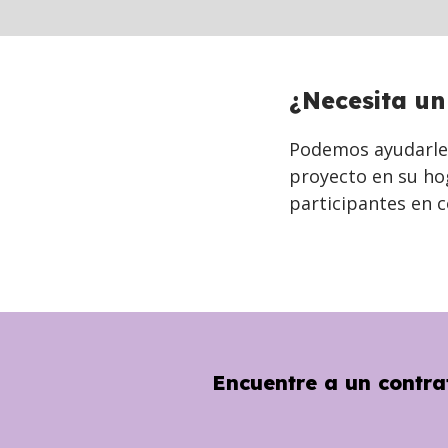
BACK
¿Necesita un
TO
TOP
Podemos ayudarle 
proyecto en su hog
participantes en c
BACK
TO
TOP
Encuentre a un contrat