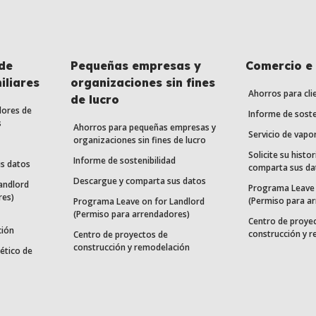
de
Pequeñas empresas y
Comercio e 
iliares
organizaciones sin fines
Ahorros para cli
de lucro
dores de
Informe de soste
s
Ahorros para pequeñas empresas y
Servicio de vapo
organizaciones sin fines de lucro
Solicite su histor
Informe de sostenibilidad
s datos
comparta sus da
Descargue y comparta sus datos
andlord
Programa Leave 
res)
(Permiso para a
Programa Leave on for Landlord
(Permiso para arrendadores)
Centro de proye
ción
construcción y 
Centro de proyectos de
construcción y remodelación
ético de