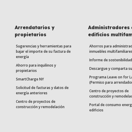
Arrendatarios y
Administradores 
propietarios
edificios multifam
Sugerencias y herramientas para
Ahorros para administra
bajar el importe de su factura de
inmuebles multifamiliare
energía
Informe de sostenibilidad
Ahorro para inquilinos y
Descargue y comparta su
propietarios
Programa Leave on for L
SmartCharge NY
(Permiso para arrendado
Solicitud de facturas y datos de
Centro de proyectos de
energía anteriores
construcción y remodela
Centro de proyectos de
Portal de consumo energ
construcción y remodelación
edificios