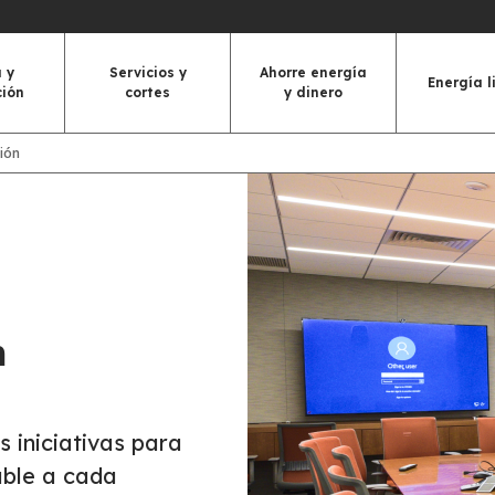
 y
Servicios y
Ahorre energía
Energía l
ción
cortes
y dinero
ción
n
 iniciativas para
able a cada