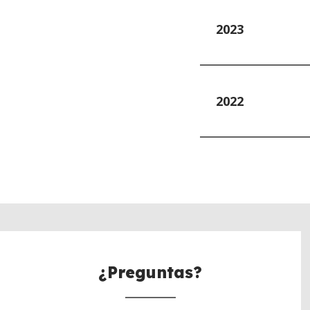
2023
2022
BACK
TO
TOP
¿Preguntas?