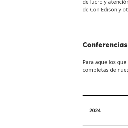
de lucro y atenci
de Con Edison y ot
BACK
Conferencia
TO
TOP
Para aquellos que 
completas de nues
2024