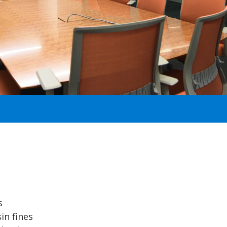
s
in fines