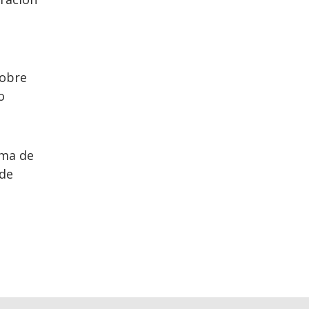
sobre
o
ema de
 de