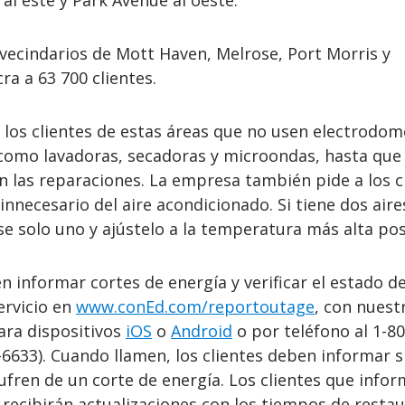
x al este y Park Avenue al oeste.
s vecindarios de Mott Haven, Melrose, Port Morris y
ra a 63 700 clientes.
 los clientes de estas áreas que no usen electrodom
como lavadoras, secadoras y microondas, hasta que 
n las reparaciones. La empresa también pide a los c
 innecesario del aire acondicionado. Si tiene dos aire
e solo uno y ajústelo a la temperatura más alta pos
n informar cortes de energía y verificar el estado d
ervicio en
www.conEd.com/reportoutage
, con nuest
ara dispositivos
iOS
o
Android
o por teléfono al 1-80
633). Cuando llamen, los clientes deben informar s
fren de un corte de energía. Los clientes que info
o recibirán actualizaciones con los tiempos de resta