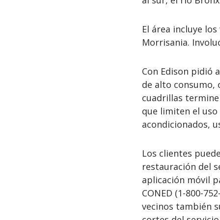
al sur, el río Bron
El área incluye lo
Morrisania. Involuc
Con Edison pidió a
de alto consumo, 
cuadrillas termine
que limiten el uso
acondicionados, us
Los clientes puede
restauración del s
aplicación móvil p
CONED (1-800-752-6
vecinos también su
cortes del servici