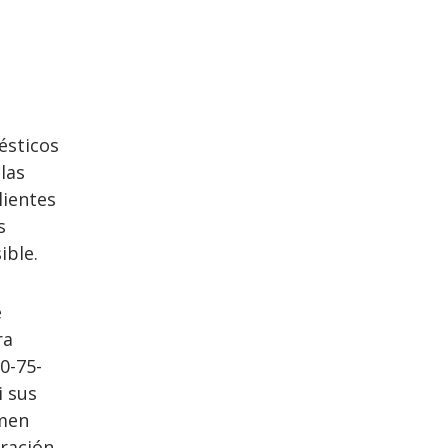
ésticos
las
lientes
s
ible.
e
ra
0-75-
i sus
rmen
uración