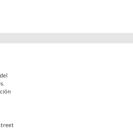
del
s.
ución
Street