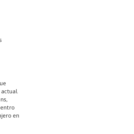
s
que
 actual.
ns,
centro
njero en