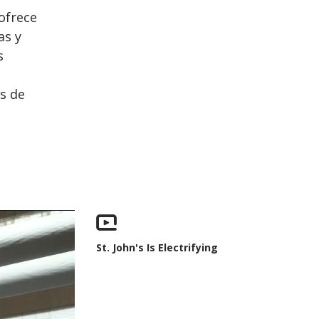
ofrece
as y
s
s de
St. John's Is Electrifying