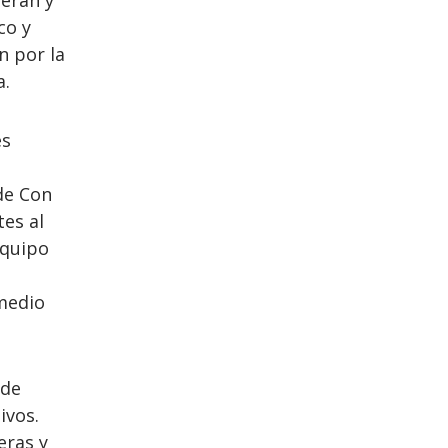
eran y
co y
n por la
a.
es
de Con
tes al
equipo
 medio
 de
ivos.
eras y