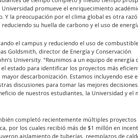
udiantes de tiempo completo y medio tiempo prosp
a Universidad promueve el enriquecimiento académi
 Y la preocupación por el clima global es otra razó
tá reduciendo su huella de carbono y el uso de energí
icando el campus y reduciendo el uso de combustibl
mas Goldsmith, director de Energía y Conservación
ohn's University. "Reunimos a un equipo de energía 
 el estado para identificar los proyectos más eficien
a mayor descarbonización. Estamos incluyendo ese 
stras discusiones para tomar las mejores decisiones
eficio de nuestros estudiantes, la Universidad y el
mbién completó recientemente múltiples proyectos
ica, por los cuales recibió más de $1 millón en incent
luyeron aislamiento de tuberías, reemplazos de cald