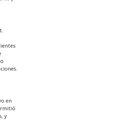
t.
lientes
e
mo
aciones.
vo en
ermitió
, y