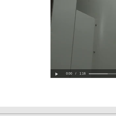
0:00
/
1:16
Play