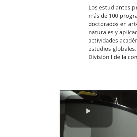
Los estudiantes pr
más de 100 progra
doctorados en arte
naturales y aplica
actividades acadé
estudios globales;
División I de la co
Play
Video