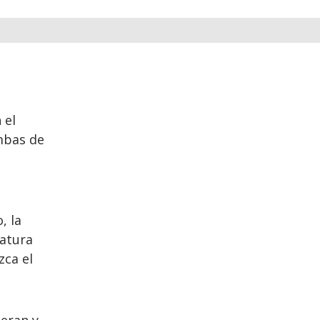
 el
mbas de
a
, la
ratura
zca el