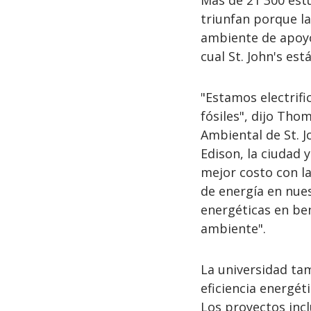
Más de 21 300 est
triunfan porque l
ambiente de apoyo.
cual St. John's es
"Estamos electrif
fósiles", dijo Tho
Ambiental de St. J
Edison, la ciudad y
mejor costo con l
de energía en nue
energéticas en ben
ambiente".
La universidad ta
eficiencia energét
Los proyectos inc