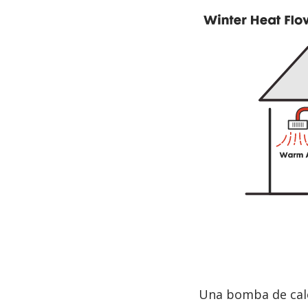
BACK
Una bomba de calor
TO