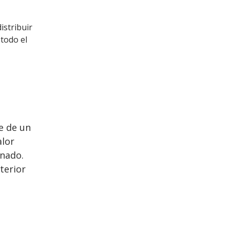
istribuir
 todo el
e de un
alor
onado.
xterior