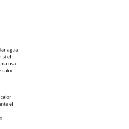
ular agua
 si el
tema usa
e calor
 calor
ante el
te