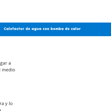
Calefactor de agua con bomba de calor
gar a
l medio
ra y lo
a