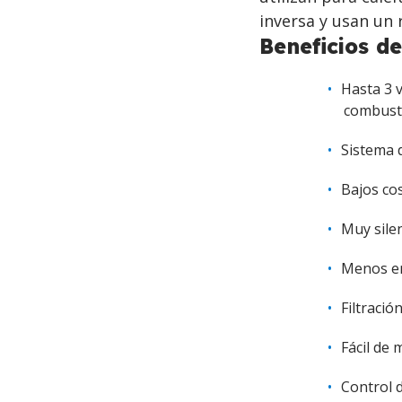
inversa y usan un 
Beneficios d
Hasta 3 
combust
Sistema d
Bajos co
Muy sile
Menos e
Filtració
Fácil de 
Control 