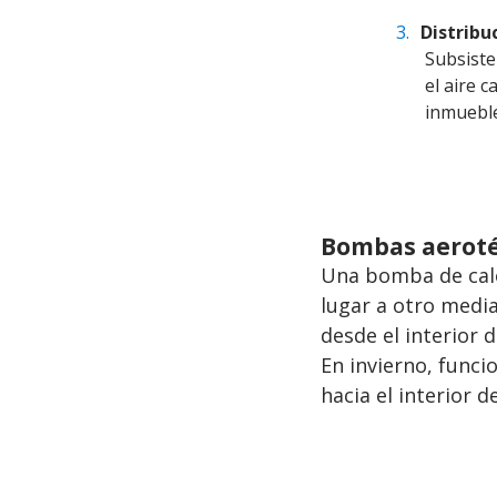
Distribu
Subsiste
el aire 
inmueble
BACK
Bombas aerot
TO
Una bomba de calor
TOP
lugar a otro median
desde el interior 
En invierno, funcio
hacia el interior d