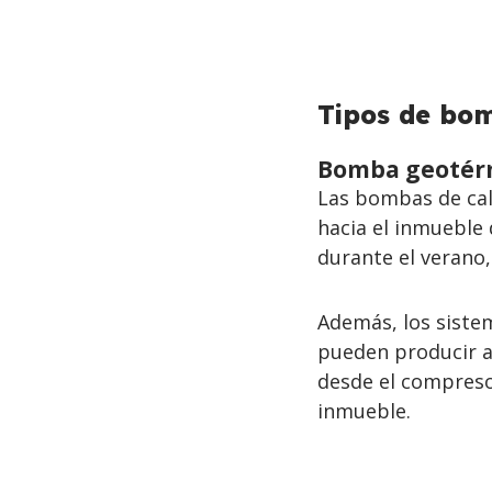
BACK
Tipos de bom
TO
TOP
Bomba geotér
Las bombas de calo
hacia el inmueble d
durante el verano,
Además, los siste
pueden producir a
desde el compreso
inmueble.