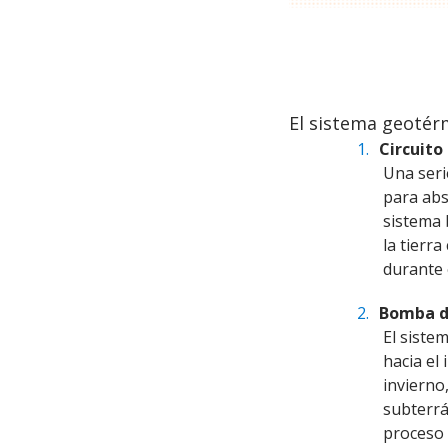
BACK
El sistema geotér
TO
Circuito
TOP
Una seri
para abs
sistema 
la tierr
durante 
Bomba d
El siste
hacia el
invierno,
subterrá
proceso s