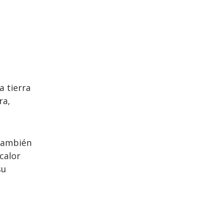
a tierra
ra,
 también
calor
su