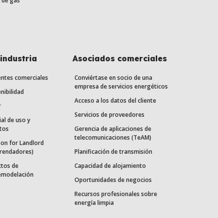
 de gas
industria
Asociados comerciales
entes comerciales
Conviértase en socio de una
empresa de servicios energéticos
nibilidad
Acceso a los datos del cliente
r
Servicios de proveedores
ial de uso y
tos
Gerencia de aplicaciones de
telecomunicaciones (TeAM)
on for Landlord
rrendadores)
Planificación de transmisión
ctos de
Capacidad de alojamiento
remodelación
Oportunidades de negocios
Recursos profesionales sobre
energía limpia