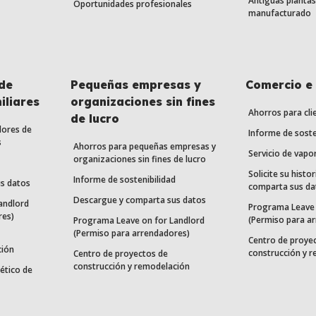
Antiguas plantas
Oportunidades profesionales
manufacturado
de
Pequeñas empresas y
Comercio e 
iliares
organizaciones sin fines
Ahorros para cli
de lucro
dores de
Informe de soste
s
Ahorros para pequeñas empresas y
Servicio de vapo
organizaciones sin fines de lucro
Solicite su histor
Informe de sostenibilidad
s datos
comparta sus da
Descargue y comparta sus datos
andlord
Programa Leave 
res)
(Permiso para a
Programa Leave on for Landlord
(Permiso para arrendadores)
Centro de proye
ción
construcción y 
Centro de proyectos de
construcción y remodelación
ético de