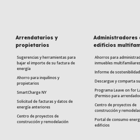
Arrendatarios y
Administradores 
propietarios
edificios multifam
Sugerencias y herramientas para
Ahorros para administra
bajar el importe de su factura de
inmuebles multifamiliare
energía
Informe de sostenibilidad
Ahorro para inquilinos y
Descargue y comparta su
propietarios
Programa Leave on for L
SmartCharge NY
(Permiso para arrendado
Solicitud de facturas y datos de
Centro de proyectos de
energía anteriores
construcción y remodela
Centro de proyectos de
Portal de consumo energ
construcción y remodelación
edificios