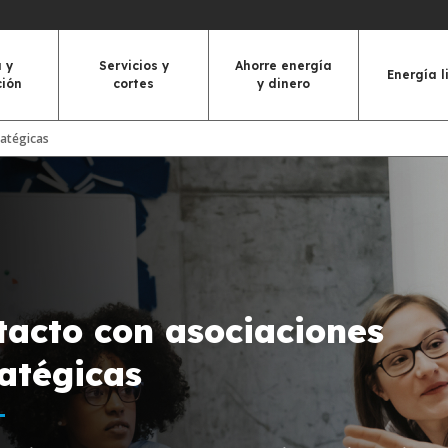
 y
Servicios y
Ahorre energía
Energía l
ción
cortes
y dinero
ratégicas
tacto con asociaciones
ratégicas