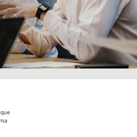
 que
ima