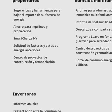
propietarios
edificios multifam
Sugerencias y herramientas para
Ahorros para administra
bajar el importe de su factura de
inmuebles multifamiliare
energía
Informe de sostenibilidad
Ahorro para inquilinos y
Descargue y comparta su
propietarios
Programa Leave on for L
SmartCharge NY
(Permiso para arrendado
Solicitud de facturas y datos de
Centro de proyectos de
energía anteriores
construcción y remodela
Centro de proyectos de
Portal de consumo energ
construcción y remodelación
edificios
Inversores
Informes anuales
Presentación ante la Comisión de