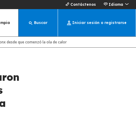
Contáctenos
Idioma
impia
Buscar
Iniciar sesión o registrarse
Bronx desde que comenzó la ola de calor
aron
s
la