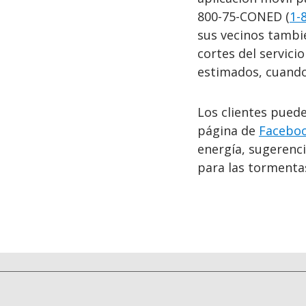
800-75-CONED (
1-
sus vecinos tambié
cortes del servici
estimados, cuando
Los clientes pued
página de
Facebo
energía, sugerenc
para las tormenta