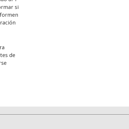
ormar si
informen
uración
ra
tes de
rse