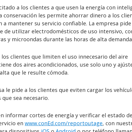
citado a los clientes a que usen la energía con inteli
La conservación les permite ahorrar dinero a los clie
 a mantener su servicio confiable. La empresa pide 
e de utilizar electrodomésticos de uso intensivo, c
ras y microondas durante las horas de alta demanda
los clientes que limiten el uso innecesario del aire
tiene dos aires acondicionados, use solo uno y ajúste
lta que le resulte cómoda.
 le pide a los clientes que eviten cargar los vehícu
 que sea necesario.
n informar cortes de energía y verificar el estado d
ervicio en
www.conEd.com/reportoutage
, con nuest
ara dispositivos
iOS
o
Android
o por teléfono llaman