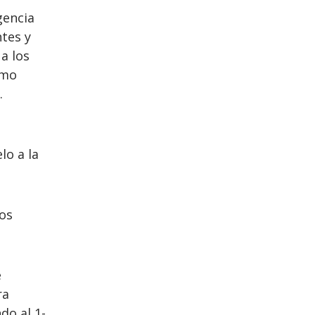
gencia
ntes y
a los
omo
.
lo a la
los
e
ra
do al 1-