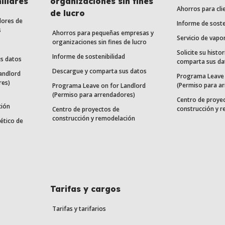
iliares
organizaciones sin fines
Ahorros para cli
de lucro
dores de
Informe de soste
s
Ahorros para pequeñas empresas y
Servicio de vapo
organizaciones sin fines de lucro
Solicite su histor
Informe de sostenibilidad
s datos
comparta sus da
Descargue y comparta sus datos
andlord
Programa Leave 
res)
(Permiso para a
Programa Leave on for Landlord
(Permiso para arrendadores)
Centro de proye
ción
construcción y 
Centro de proyectos de
construcción y remodelación
ético de
Tarifas y cargos
Tarifas y tarifarios