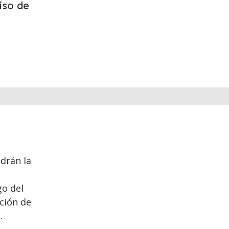
iso de
ndrán la
go del
ción de
.