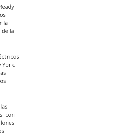
rReady
los
r la
 de la
éctricos
 York,
las
los
 las
s, con
llones
os