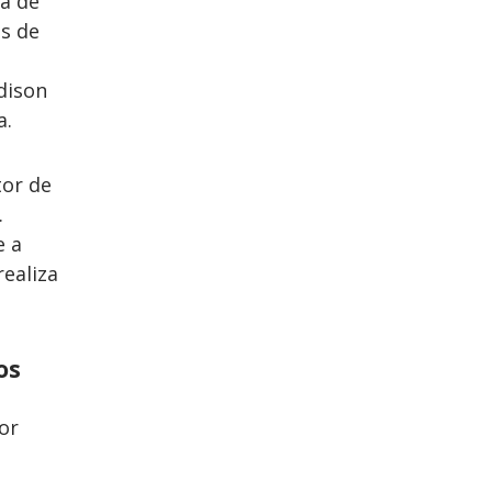
ta de
es de
dison
a.
tor de
.
e a
ealiza
os
or
s