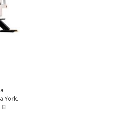
la
a York,
 El