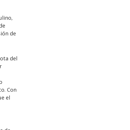
lino,
de
sión de
kota del
r
o
co. Con
ue el