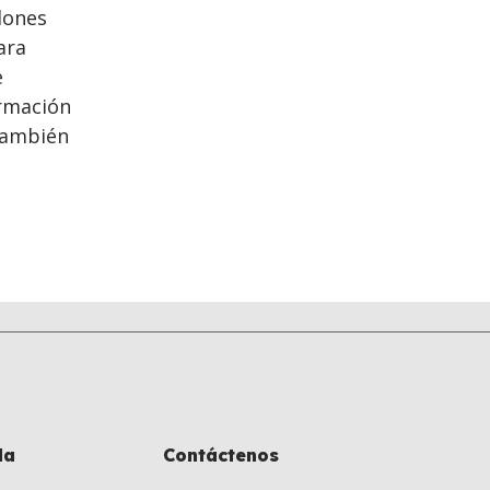
llones
ara
e
ormación
ambién
la
Contáctenos