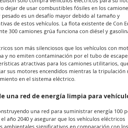
dison solo compra vehículos eléctricos para su flo
ero dejar de usar combustibles fósiles en los camion
y pesado es un desafío mayor debido al tamaño y
ivas de estos vehículos. La flota existente de Con E
e 300 camiones grúa funciona con diésel y gasolin
tricos son más silenciosos que los vehículos con mo
a y no emiten contaminación por el tubo de escape
ísticas atractivas para los camiones utilitarios, qu
r sus motores encendidos mientras la tripulación r
miento en el sistema eléctrico.
e una red de energía limpia para vehícul
nstruyendo una red para suministrar energía 100 p
 el año 2040 y asegurar que los vehículos eléctricos
s ambientales significativos en comparación con lo