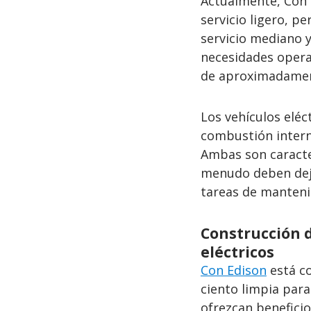
Actualmente, Con E
servicio ligero, p
servicio mediano 
necesidades operat
de aproximadament
Los vehículos eléc
combustión intern
Ambas son caracter
menudo deben deja
tareas de manteni
Construcción d
eléctricos
Con Edison
está co
ciento limpia para
ofrezcan beneficio