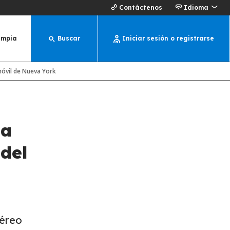
Contáctenos
Idioma
impia
Buscar
Iniciar sesión o registrarse
móvil de Nueva York
úa
 del
aéreo