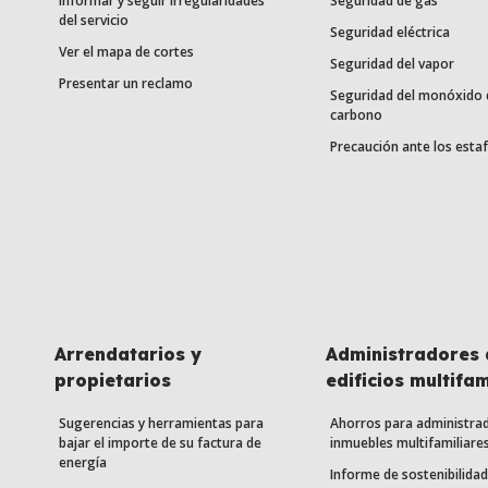
Informar y seguir irregularidades
Seguridad de gas
del servicio
Seguridad eléctrica
Ver el mapa de cortes
Seguridad del vapor
Presentar un reclamo
Seguridad del monóxido 
carbono
Precaución ante los esta
Arrendatarios y
Administradores 
propietarios
edificios multifam
Sugerencias y herramientas para
Ahorros para administra
bajar el importe de su factura de
inmuebles multifamiliare
energía
Informe de sostenibilidad