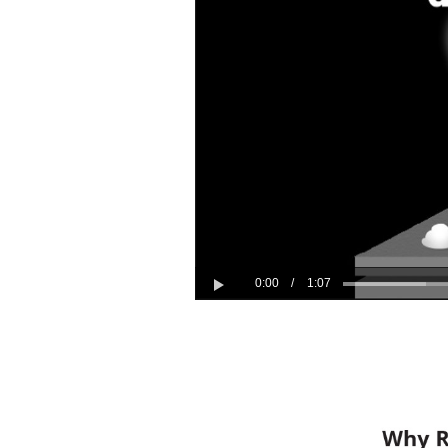
0:00
/
1:07
Play