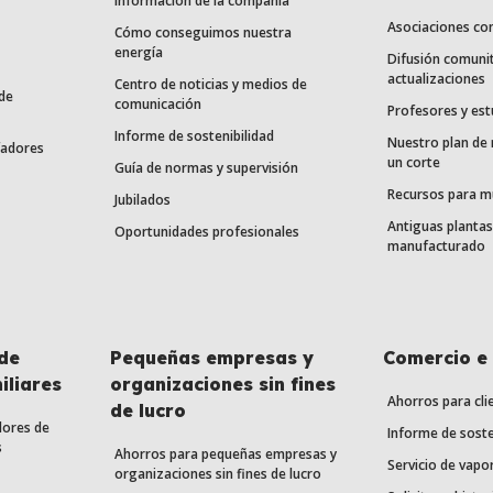
Información de la compañía
Asociaciones co
Cómo conseguimos nuestra
energía
Difusión comunit
actualizaciones
Centro de noticias y medios de
de
comunicación
Profesores y est
Informe de sostenibilidad
Nuestro plan de
fadores
un corte
Guía de normas y supervisión
Recursos para m
Jubilados
Antiguas plantas
Oportunidades profesionales
manufacturado
de
Pequeñas empresas y
Comercio e 
iliares
organizaciones sin fines
Ahorros para cli
de lucro
dores de
Informe de soste
s
Ahorros para pequeñas empresas y
Servicio de vapo
organizaciones sin fines de lucro