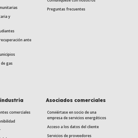
Comuníquese con nosotros
munitarias
Preguntas frecuentes
aria y
udiantes
 recuperación ante
unicipios
 de gas
industria
Asociados comerciales
entes comerciales
Conviértase en socio de una
empresa de servicios energéticos
nibilidad
Acceso a los datos del cliente
r
Servicios de proveedores