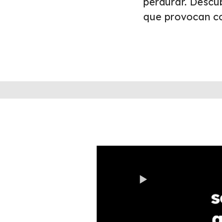
perdurar. Descu
que provocan co
Play
Video