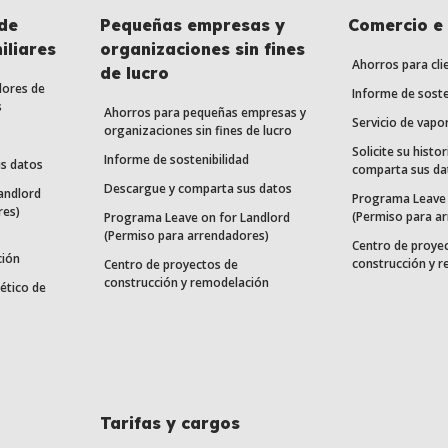
de
Pequeñas empresas y
Comercio e 
iliares
organizaciones sin fines
Ahorros para cli
de lucro
dores de
Informe de soste
s
Ahorros para pequeñas empresas y
Servicio de vapo
organizaciones sin fines de lucro
Solicite su histor
Informe de sostenibilidad
s datos
comparta sus da
Descargue y comparta sus datos
andlord
Programa Leave 
res)
(Permiso para a
Programa Leave on for Landlord
(Permiso para arrendadores)
Centro de proye
ción
construcción y 
Centro de proyectos de
construcción y remodelación
ético de
Tarifas y cargos