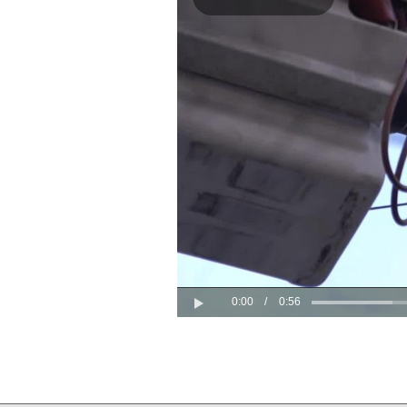
Play
Video
0:00
/
0:56
Play