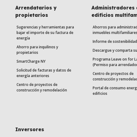
Arrendatarios y
Administradores 
propietarios
edificios multifam
Sugerencias y herramientas para
Ahorros para administra
bajar el importe de su factura de
inmuebles multifamiliare
energía
Informe de sostenibilidad
Ahorro para inquilinos y
Descargue y comparta su
propietarios
Programa Leave on for L
SmartCharge NY
(Permiso para arrendado
Solicitud de facturas y datos de
Centro de proyectos de
energía anteriores
construcción y remodela
Centro de proyectos de
Portal de consumo energ
construcción y remodelación
edificios
Inversores