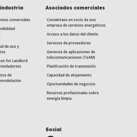
industria
Asociados comerciales
entes comerciales
Conviértase en socio de una
empresa de servicios energéticos
nibilidad
Acceso a los datos del cliente
r
Servicios de proveedores
ial de uso y
tos
Gerencia de aplicaciones de
telecomunicaciones (TeAM)
on for Landlord
rrendadores)
Planificación de transmisión
ctos de
Capacidad de alojamiento
remodelación
Oportunidades de negocios
Recursos profesionales sobre
energía limpia
Social