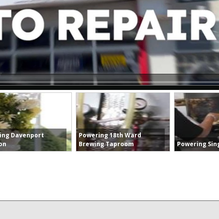
ing Davenport
Powering 18th Ward
on
Brewing Taproom
Powering Sing