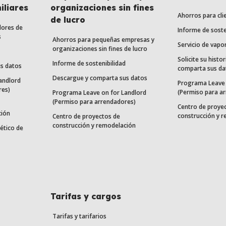
iliares
organizaciones sin fines
Ahorros para cli
de lucro
dores de
Informe de soste
s
Ahorros para pequeñas empresas y
Servicio de vapo
organizaciones sin fines de lucro
Solicite su histor
Informe de sostenibilidad
s datos
comparta sus da
Descargue y comparta sus datos
andlord
Programa Leave 
res)
(Permiso para a
Programa Leave on for Landlord
(Permiso para arrendadores)
Centro de proye
ción
construcción y 
Centro de proyectos de
construcción y remodelación
ético de
Tarifas y cargos
Tarifas y tarifarios