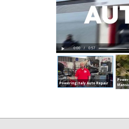
0:00
/
0:57
Play
Power
Powering Italy Auto Repair
Mansi