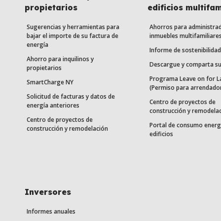
propietarios
edificios multifam
Sugerencias y herramientas para
Ahorros para administra
bajar el importe de su factura de
inmuebles multifamiliare
energía
Informe de sostenibilidad
Ahorro para inquilinos y
Descargue y comparta su
propietarios
Programa Leave on for L
SmartCharge NY
(Permiso para arrendado
Solicitud de facturas y datos de
Centro de proyectos de
energía anteriores
construcción y remodela
Centro de proyectos de
Portal de consumo energ
construcción y remodelación
edificios
Inversores
Informes anuales