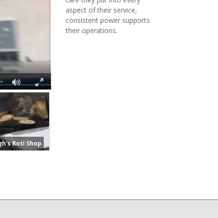
aspect of their service,
consistent power supports
their operations.
Fullscreen
Powering Davenpor
Powering Italy Auto Repair
h's Roti Shop
Mansion