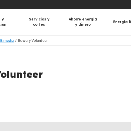
 y
Servicios y
Ahorre energía
Energía l
ción
cortes
y dinero
ultimedia
Bowery Volunteer
olunteer