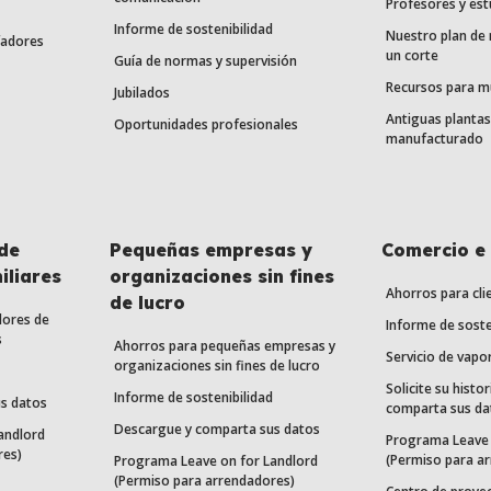
Profesores y est
Informe de sostenibilidad
Nuestro plan de
fadores
un corte
Guía de normas y supervisión
Recursos para m
Jubilados
Antiguas plantas
Oportunidades profesionales
manufacturado
de
Pequeñas empresas y
Comercio e 
iliares
organizaciones sin fines
Ahorros para cli
de lucro
dores de
Informe de soste
s
Ahorros para pequeñas empresas y
Servicio de vapo
organizaciones sin fines de lucro
Solicite su histor
Informe de sostenibilidad
s datos
comparta sus da
Descargue y comparta sus datos
andlord
Programa Leave 
res)
(Permiso para a
Programa Leave on for Landlord
(Permiso para arrendadores)