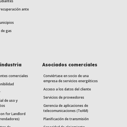
udiantes
 recuperación ante
unicipios
 de gas
industria
Asociados comerciales
entes comerciales
Conviértase en socio de una
empresa de servicios energéticos
nibilidad
Acceso a los datos del cliente
r
Servicios de proveedores
ial de uso y
tos
Gerencia de aplicaciones de
telecomunicaciones (TeAM)
on for Landlord
rrendadores)
Planificación de transmisión